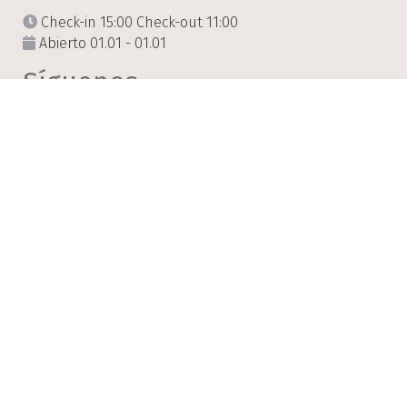
Check-in 15:00 Check-out 11:00
Abierto 01.01 - 01.01
Síguenos
Impresiones
Aviso legal: Este no es un sitio web oficial. Ofrece
información y número de teléfono del establecimiento,
así como un servicio de reservas en línea.